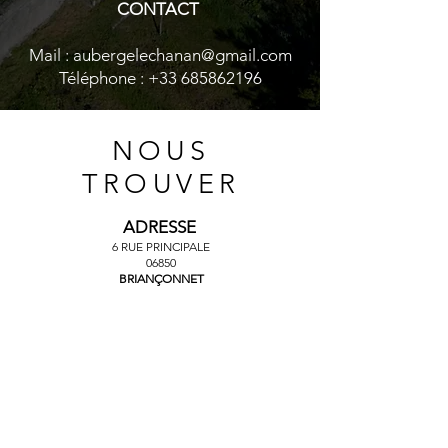
CONTACT
Mail :
aubergelechanan@gmail.com
Téléphone :
+33 685862196
NOUS
TROUVER
ADRESSE
​6
RUE PRINCIPALE
06850
BRIANÇONNET