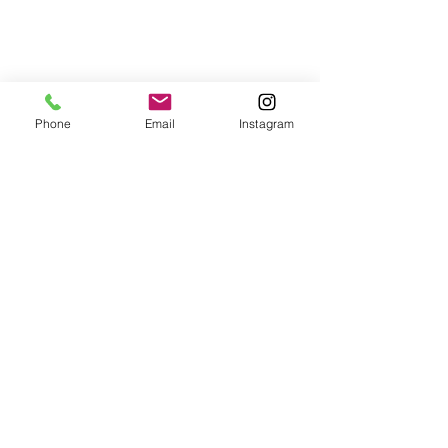
Phone
Email
Instagram
NOUS CONTACTER
Mail :
aubergelechanan@gmail.com
Téléphone :
+33 685862196
NOUS TROUVER
​6 RUE PRINCIPALE
06850
BRIANÇONNET
NOUS SUIVRE SUR