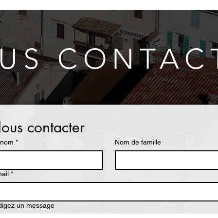
US CONTAC
ous contacter
énom
*
Nom de famille
ail
*
digez un message