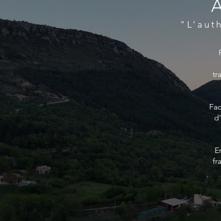
"L’aut
tr
Fac
d
E
fr