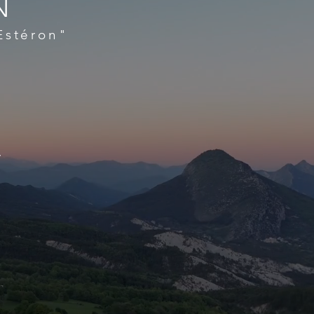
N
Estéron"
,