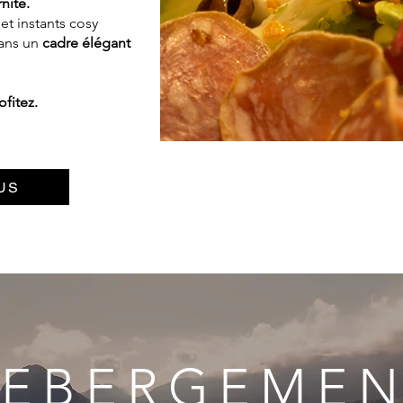
nité.
et instants cosy
dans un
cadre élégant
ofitez.
US
EBERGEME