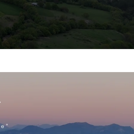
T
le"