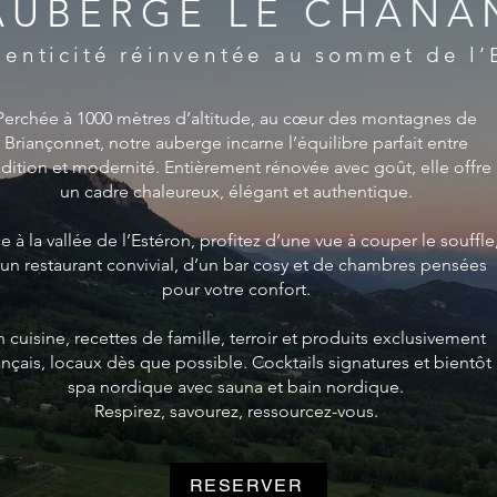
AUBERGE LE CHANA
henticité réinventée au sommet de l’
Perchée à 1000 mètres d’altitude, au cœur des montagnes de
Briançonnet, notre auberge incarne l’équilibre parfait entre
adition et modernité. Entièrement rénovée avec goût, elle offre
un cadre chaleureux, élégant et authentique.
e à la vallée de l’Estéron, profitez d’une vue à couper le souffle
’un restaurant convivial, d’un bar cosy et de chambres pensées
pour votre confort.
n cuisine, recettes de famille, terroir et produits exclusivement
ançais, locaux dès que possible. Cocktails signatures et bientôt
spa nordique avec sauna et bain nordique.
Respirez, savourez, ressourcez-vous.
RESERVER