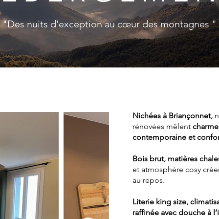
"Des nuits d’exception au cœur des montagnes "
Nichées à Briançonnet,
n
rénovées mêlent
charme 
contemporaine et confor
Bois brut, matières chal
et atmosphère cosy crée
au repos.
Literie king size, climatis
raffinée avec douche à l’