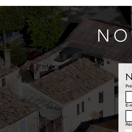
NO
N
Pr
E-m
Ré