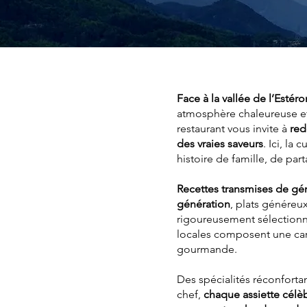
Face à la vallée de l’Estéro
atmosphère chaleureuse et 
restaurant vous invite à
redé
des vraies saveurs
. Ici, la
histoire de famille, de part
Recettes transmises de gé
génération
, plats généreux
rigoureusement sélectionné
locales composent une car
gourmande.
Des spécialités réconforta
chef,
chaque assiette célèb