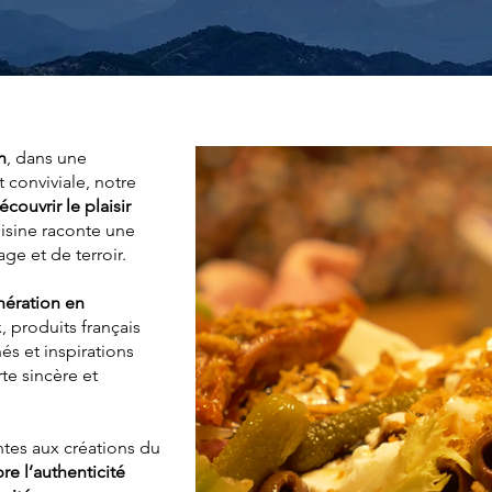
n
, dans une
conviviale, notre
couvrir le plaisir
 cuisine raconte une
age et de terroir.
nération en
, produits français
s et inspirations
te sincère et
ntes aux créations du
re l’authenticité